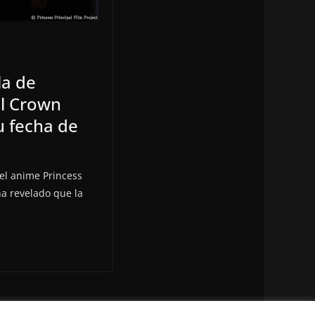
la de
al Crown
u fecha de
el anime Princess
ha revelado que la