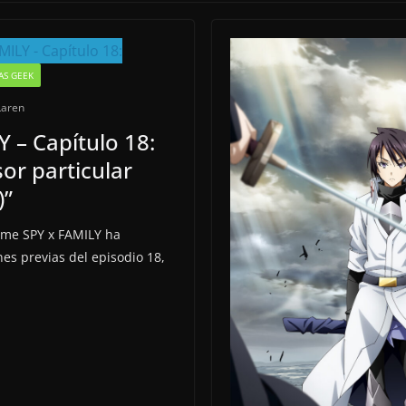
AS GEEK
Laren
 – Capítulo 18:
sor particular
)”
nime SPY x FAMILY ha
es previas del episodio 18,