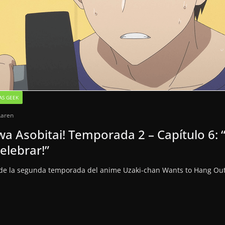
AS GEEK
Laren
a Asobitai! Temporada 2 – Capítulo 6: “
elebrar!”
l de la segunda temporada del anime Uzaki-chan Wants to Hang Out