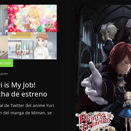
AS GEEK
Laren
i is My Job!
cha de estreno
al de Twitter del anime Yuri
ión del manga de Miman, se