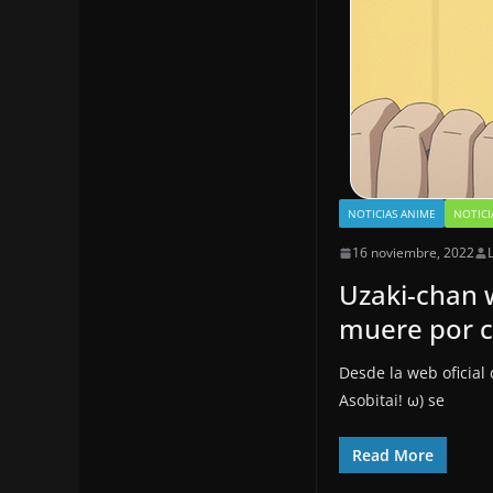
NOTICIAS ANIME
NOTICI
16 noviembre, 2022
Uzaki-chan w
muere por c
Desde la web oficia
Asobitai! ω) se
Read More