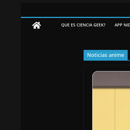
Saltar
al
contenido
QUE ES CIENCIA GEEK?
APP NI
Noticias anime