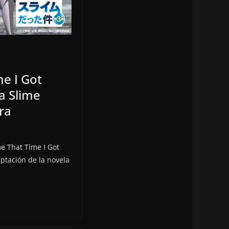
me I Got
a Slime
ra
me That Time I Got
ptación de la novela