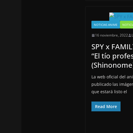
NOTICIAS ANIME
NOTICI
16 noviembre, 2022
SPY x FAMILY
“El tío profe
(Shinonome
La web oficial del a
publicado las imágen
que estará listo el
Read More