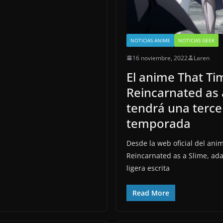
NOTICIAS ANIME
NOTICIAS GEEK
16 noviembre, 2022
Laren
El anime That Ti
Reincarnated as 
tendrá una terce
temporada
Desde la web oficial del ani
Reincarnated as a Slime, ada
ligera escrita
Read More