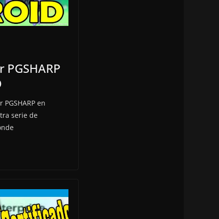
lar PGSHARP
O
lar PGSHARP en
ra serie de
onde