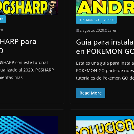
ES
POKEMON GO
VIDEOS
en
2 agosto, 2020
Laren
SHARP para
Guia para insta
O
en POKEMON G
GSHARP con este tutorial
Esta es una guia para insta
ualizado al 2020. PGSHARP
POKEMON GO parte de nuest
mientas mas
tutoriales de Pokemon GO d
Read More