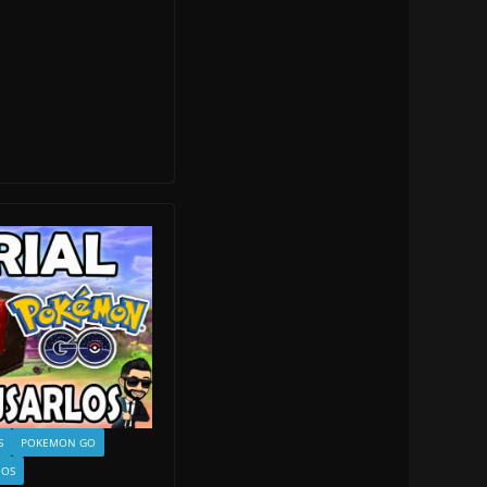
S
POKEMON GO
EOS