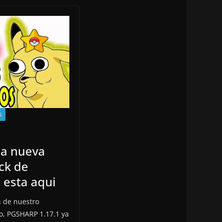
S
la nueva
ick de
esta aqui
n de nuestro
to, PGSHARP 1.17.1 ya