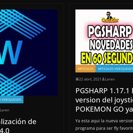
ARTICULOS
ARTICULOS VIDEOJUEGO
22 abril, 2021
Laren
PGSHARP 1.17.1 
version del joyst
S VIDEOJUEGOS
POKEMON GO ya 
Laren
lización de
Ya esta aqui la nueva versio
programa para ser fly favori
4.0