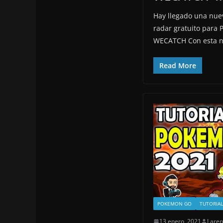
Hay llegado una nuev
radar gratuito par
WECATCH Con esta n
Read More
POKEMON GO
TUTORIAL
13 enero, 2021
Laren