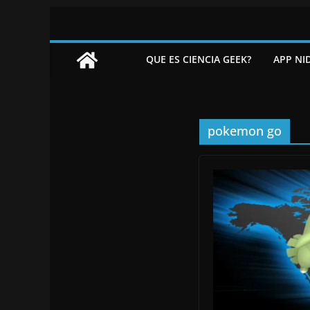
Saltar
al
contenido
QUE ES CIENCIA GEEK?
APP NI
pokemon go