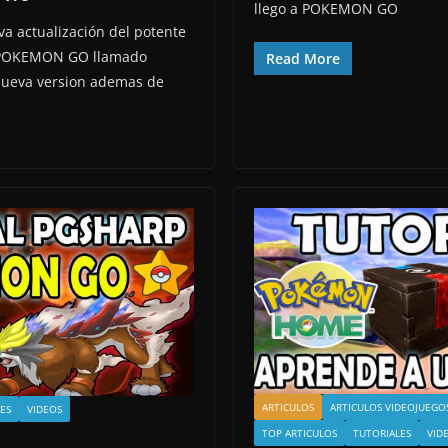
llego a POKEMON GO
a actualización del potente
a POKEMON GO llamado
Read More
ueva version ademas de
ARTICULOS
ARTICULOS VIDEOJUEGO
ES
VIDEOS
TOP ARTICULOS
TUTORIALES
VID