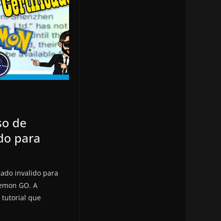
so de
ido para
cado invalido para
kemon GO. A
tutorial que