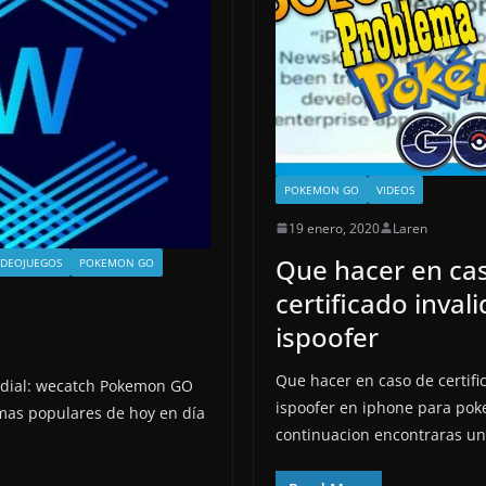
POKEMON GO
VIDEOS
19 enero, 2020
Laren
Que hacer en ca
IDEOJUEGOS
POKEMON GO
certificado inval
ispoofer
Que hacer en caso de certifi
ial: wecatch Pokemon GO
ispoofer en iphone para po
mas populares de hoy en día
continuacion encontraras un 