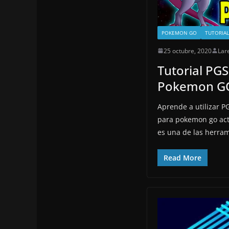
POKEMON GO
TUTORIAL
25 octubre, 2020
Lar
Tutorial PG
Pokemon G
Aprende a utilizar P
para pokemon go act
es una de las herra
Read More