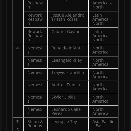
Respaw
America –
n
North
Rework
Jossué Alejandro
Latin
Respaw
Tristán Rosas
America –
n
North
Rework
Gabriel Gaytan
Latin
Respaw
America –
n
North
4
Nemesi
Ronaldo Infante
North
s
America
Nemesi
Leeangelo Riley
North
s
America
Nemesi
Trayvis Francklin
North
s
America
Nemesi
Andres Franco
North
s
America
Nemesi
Skyler Libkie
North
s
America
Nemesi
Leonardo Calle-
North
s
Perez
America
T
Shinn &
Leong Jie Tay
Asia Pacific
-
Rouday
– East
5