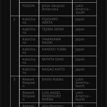
FUSION
Jesús Vásquez
Latin
Antaccasa
America –
South
2
Kabicha
FUJISHIRO
Japan
ns
ARATA
Kabicha
TEJIMA GENKI
Japan
ns
Kabicha
YAMAKAWA
Japan
ns
NAOKI
Kabicha
KANEKO YUMA
Japan
ns
Kabicha
MIYATA DAIKI
Japan
ns
Kabicha
NAGAO KAITO
Japan
ns
3
Rework
Emilio Robles
Latin
Respaw
America –
n
North
Rework
LUIS ANGEL
Latin
Respaw
RODRIGUEZ
America –
n
RIVERA
North
Rework
Alex Reynoso
Latin