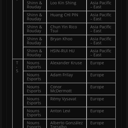
Shinn &
Loo Kin Shing
Asia Pacific
Rouday
– East
Shinn &
Huang CHI PIN
Asia Pacific
Rouday
– East
Shinn &
Chun Yin Rico
Asia Pacific
Rouday
Tsui
– East
Shinn &
Bryan Khoo
Asia Pacific
Rouday
– East
Shinn &
HSIN-RUI HU
Asia Pacific
Rouday
– East
T
Nouns
Alexander Kruse
Europe
-
Esports
5
Nouns
Adam Frilay
Europe
Esports
Nouns
Conor
Europe
Esports
McDermott
Nouns
Rémy Vysavat
Europe
Esports
Nouns
Anton Levi
Europe
Esports
Nouns
Alberto González
Europe
Esports
Torralbo