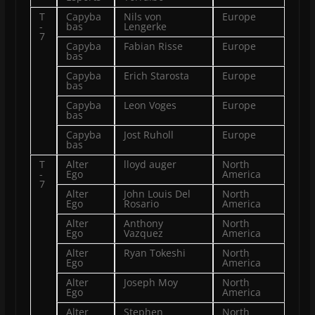
T
Capyba
Nils von
Europe
-
bas
Lengerke
7
Capyba
Fabian Risse
Europe
bas
Capyba
Erich Starosta
Europe
bas
Capyba
Leon Voges
Europe
bas
Capyba
Jost Ruholl
Europe
bas
T
Alter
lloyd auger
North
-
Ego
America
7
Alter
John Louis Del
North
Ego
Rosario
America
Alter
Anthony
North
Ego
Vazquez
America
Alter
Ryan Tokeshi
North
Ego
America
Alter
Joseph Moy
North
Ego
America
Alter
Stephen
North