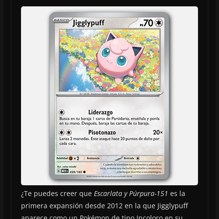
¿Te puedes creer que
Escarlata y Púrpura-151
es la
primera expansión desde 2012 en la que Jigglypuff
aparece como un Pokémon de tipo Incoloro en su