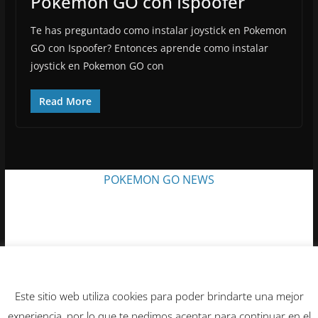
Pokemon GO con Ispoofer
Te has preguntado como instalar joystick en Pokemon
GO con Ispoofer? Entonces aprende como instalar
joystick en Pokemon GO con
Read More
POKEMON GO NEWS
Acuerdo sobre cookies
Este sitio web utiliza cookies para poder brindarte una mejor
Copyright © 2026
Ciencia Geek
. Todos los derechos
experiencia, por lo que te pedimos aceptar para continuar en el
reservados.