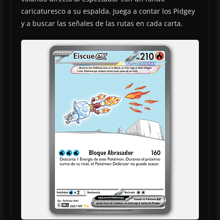
caricaturesco a su espalda. Juega a contar los Pidgey
y a buscar las señales de las rutas en cada carta.